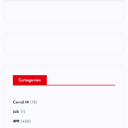
Categories
Covid-19
(12)
Job
(1)
अन्य
(430)