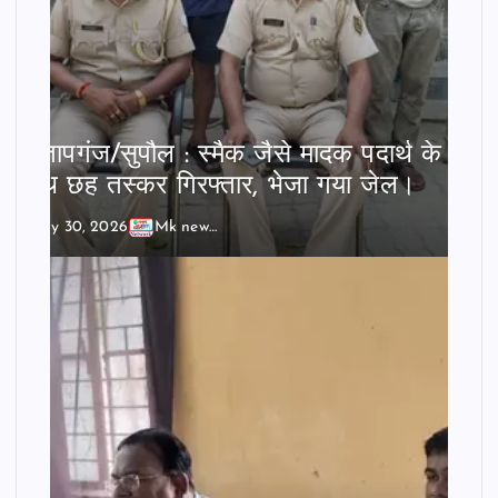
प्रतापगंज/सुपौल : स्मैक जैसे मादक पदार्थ के
साथ छह तस्कर गिरफ्तार, भेजा गया जेल।
July 30, 2026
Mk news India