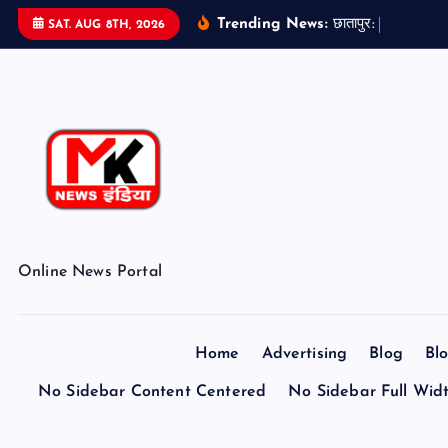
S
Trending News:
छ
त
प
र
:
ब
ड
ओ
न
SAT. AUG 8TH, 2026
k
i
p
t
o
c
o
n
t
Online News Portal
e
n
t
Home
Advertising
Blog
Bl
No Sidebar Content Centered
No Sidebar Full Wid