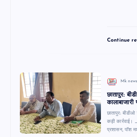
t
i
Continue r
o
n
Mk news
छातापुर: बीड
कालाबाजारी प
छातापुर: बीडीओ 
कड़ी कार्रवाई। 
प्रशासन, पॉश म