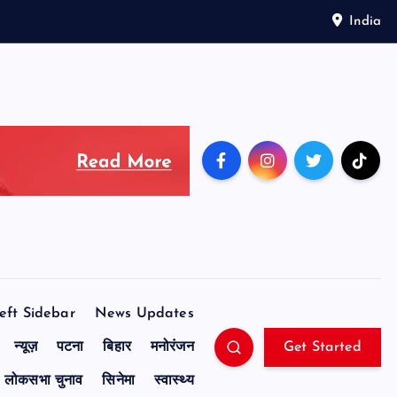
India
eft Sidebar
News Updates
न्यूज़
पटना
बिहार
मनोरंजन
Get Started
लोकसभा चुनाव
सिनेमा
स्वास्थ्य