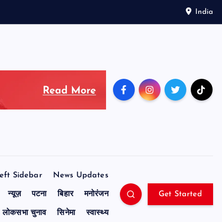
India
eft Sidebar
News Updates
न्यूज़
पटना
बिहार
मनोरंजन
Get Started
लोकसभा चुनाव
सिनेमा
स्वास्थ्य