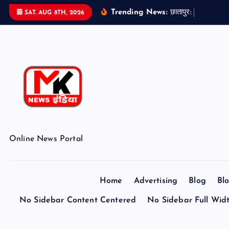
S
Trending News:
छ
त
प
र
:
ब
ड
ओ
न
SAT. AUG 8TH, 2026
k
i
p
t
o
c
o
n
t
Online News Portal
e
n
t
Home
Advertising
Blog
Bl
No Sidebar Content Centered
No Sidebar Full Wid