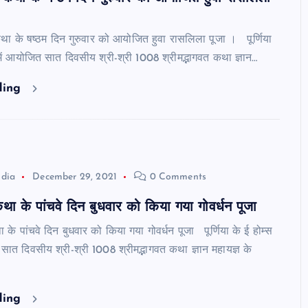
कथा के षष्ठम दिन गुरुवार को आयोजित हुवा रासलिला पूजा । पूर्णिया
में आयोजित सात दिवसीय श्री-श्री 1008 श्रीमद्भागवत कथा ज्ञान…
ding
ndia
December 29, 2021
0 Comments
प्रतापगंज/सुपौल : स्मैक जैसे मादक
छातापुर: ब
 कथा के पांचवे दिन बुधवार को किया गया गोवर्धन पूजा
पदार्थ के साथ छह तस्कर गिरफ्तार,
विक्रेताओं
भेजा गया जेल।
कालाबाजारी
 के पांचवे दिन बुधवार को किया गया गोवर्धन पूजा पूर्णिया के ई होम्स
July 30, 2026
Mk news India
July 30, 202
सात दिवसीय श्री-श्री 1008 श्रीमद्भागवत कथा ज्ञान महायज्ञ के
ding