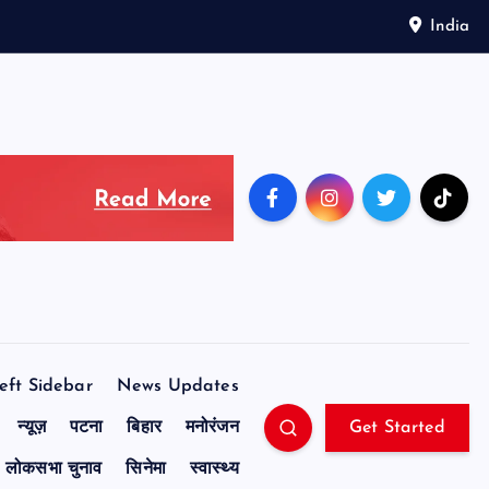
India
eft Sidebar
News Updates
न्यूज़
पटना
बिहार
मनोरंजन
Get Started
लोकसभा चुनाव
सिनेमा
स्वास्थ्य