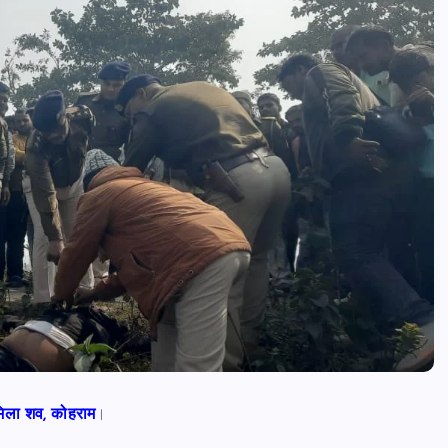
 मिला शव, कोहराम
।