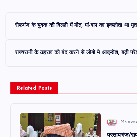
P
सैफगंज के युवक की दिल्ली में मौत, मां-बाप का इकलौता था म
o
s
राज्यरानी के ठहराव को बंद करने से लोगो मे आक्रोश, बढ़ी पर
t
n
Related Posts
a
v
Mk news
प्रतापगंज/सु