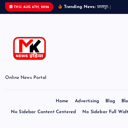
S
Trending News:
छ
त
प
र
:
ब
ड
ओ
न
THU. AUG 6TH, 2026
k
i
p
t
o
c
o
n
t
Online News Portal
e
n
t
Home
Advertising
Blog
Bl
No Sidebar Content Centered
No Sidebar Full Wid