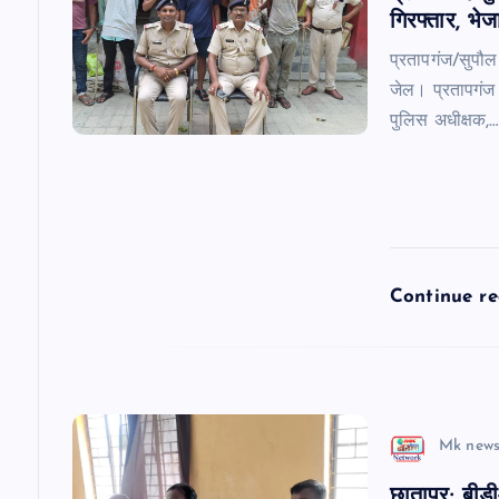
i
गिरफ्तार, भे
g
प्रतापगंज/सुपौल
जेल। प्रतापगंज 
a
पुलिस अधीक्षक,…
t
i
Continue r
o
n
Mk news
छातापुर: बीड