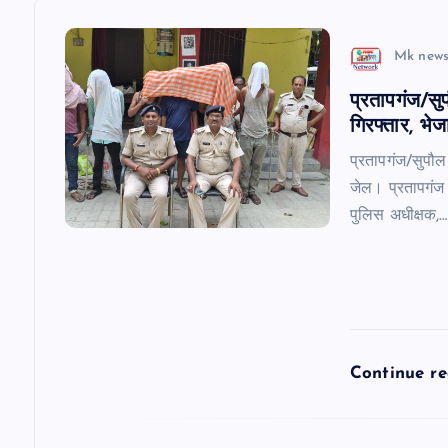
a
v
Mk news
प्रतापगंज/सु
i
गिरफ्तार, भे
g
प्रतापगंज/सुपौल
जेल। प्रतापगंज 
a
पुलिस अधीक्षक,…
t
i
Continue r
o