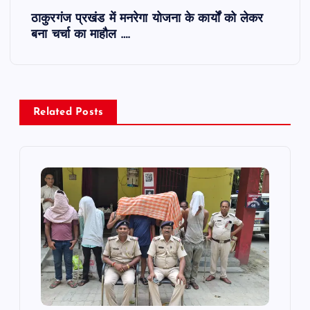
s
ठाकुरगंज प्रखंड में मनरेगा योजना के कार्यों को लेकर
बना चर्चा का माहौल ….
t
n
a
Related Posts
v
i
g
a
t