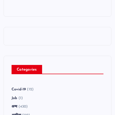
Categories
Covid-19
(12)
Job
(1)
अन्य
(430)